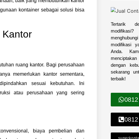
sahaan, baik yang membutuhkan kantor
naan kontainer sebagai solusi bisa
Tertarik d
modifikas
 Kantor
menghubungi 
modifikasi 
Anda. Kam
menciptakan
butuhan ruang kantor. Bagi perusahaan
dengan keb
sekarang un
nya memerlukan kantor sementara,
terbaik!
ipindahkan sesuai kebutuhan. Ini
ruksi atau perusahaan yang sering
0812
0812
nvensional, biaya pembelian dan
superkont