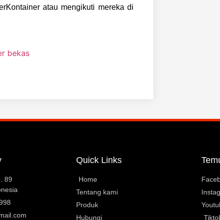
perKontainer atau mengikuti mereka di
y
Quick Links
Tem
. 89
Home
Face
onesia
Tentang kami
Insta
0998
Produk
Youtu
mail.com
Hubungi
Tikto