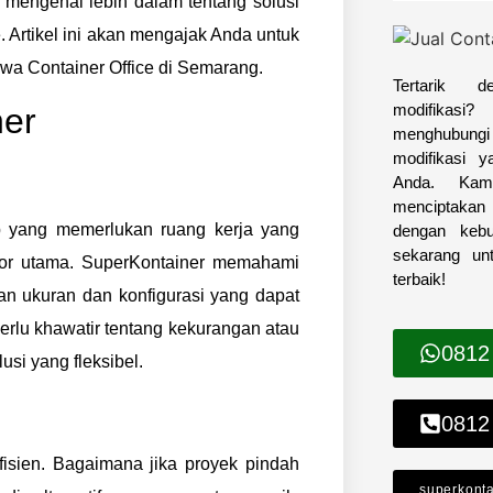
 mengenal lebih dalam tentang solusi
ce. Artikel ini akan mengajak Anda untuk
a Container Office di Semarang.
Tertarik d
modifikas
ner
menghubungi 
modifikasi 
Anda. Kam
menciptakan
ap yang memerlukan ruang kerja yang
dengan keb
sekarang un
aktor utama. SuperKontainer memahami
terbaik!
an ukuran dan konfigurasi yang dapat
erlu khawatir tentang kekurangan atau
0812
si yang fleksibel.
0812
fisien. Bagaimana jika proyek pindah
superkont