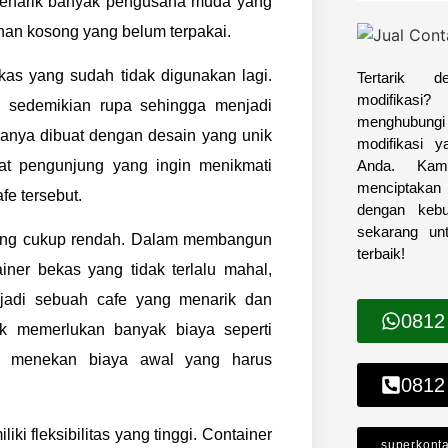
i menarik banyak pengusaha muda yang
han kosong yang belum terpakai.
kas yang sudah tidak digunakan lagi.
Tertarik d
modifikas
i sedemikian rupa sehingga menjadi
menghubungi 
sanya dibuat dengan desain yang unik
modifikasi 
Anda. Kam
at pengunjung yang ingin menikmati
menciptakan
fe tersebut.
dengan keb
sekarang un
yang cukup rendah. Dalam membangun
terbaik!
iner bekas yang tidak terlalu mahal,
jadi sebuah cafe yang menarik dan
0812
k memerlukan banyak biaya seperti
 menekan biaya awal yang harus
0812
ki fleksibilitas yang tinggi. Container
superkont