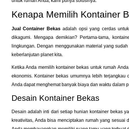
untuk rumah Anda, kami punya solusinya.
Kenapa Memilih Kontainer 
Jual Container Bekas
adalah opsi yang cerdas untuk
dikagumi. Mengapa demikian? Pertama-tama, kontain
lingkungan. Dengan menggunakan material yang sudah a
keberlanjutan planet kita.
Ketika Anda memilih kontainer bekas untuk rumah And
ekonomis. Kontainer bekas umumnya lebih terjangkau 
Anda dapat menghemat banyak biaya dan waktu dalam pr
Desain Kontainer Bekas
Desain adalah inti dari setiap hunian kontainer bekas y
kreativitas, Anda bisa menciptakan rumah yang sesuai
Anda membayangkan memiliki ruang tamu yang terbuat d