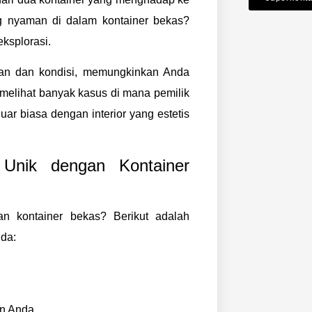
g nyaman di dalam kontainer bekas?
ksplorasi.
an dan kondisi, memungkinkan Anda
melihat banyak kasus di mana pemilik
r biasa dengan interior yang estetis
Unik dengan Kontainer
 kontainer bekas? Berikut adalah
da:
an Anda.