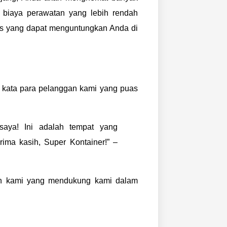
 biaya perawatan yang lebih rendah
das yang dapat menguntungkan Anda di
kata para pelanggan kami yang puas
saya! Ini adalah tempat yang
ima kasih, Super Kontainer!” –
gan kami yang mendukung kami dalam