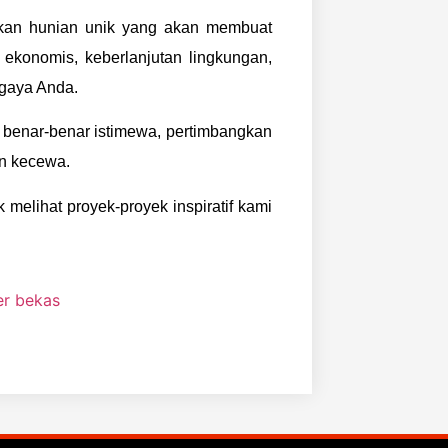
akan hunian unik yang akan membuat
konomis, keberlanjutan lingkungan,
gaya Anda.
 benar-benar istimewa, pertimbangkan
an kecewa.
 melihat proyek-proyek inspiratif kami