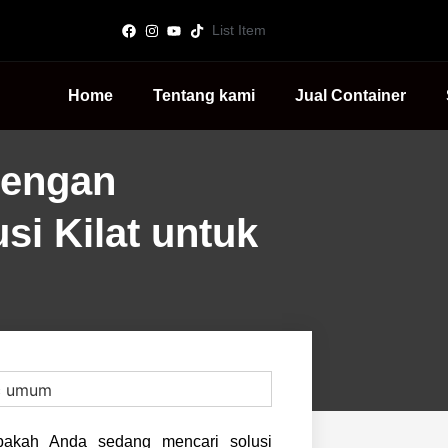
List Item
Home
Tentang kami
Jual Container
dengan
si Kilat untuk
akah Anda sedang mencari solusi