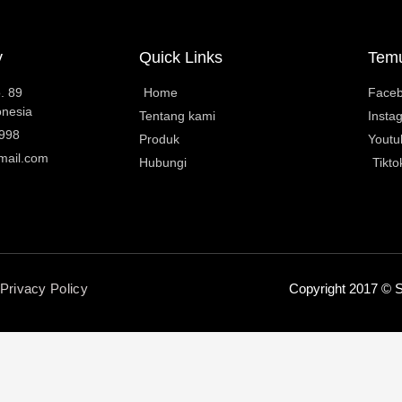
y
Quick Links
Tem
. 89
Home
Face
onesia
Tentang kami
Insta
0998
Produk
Youtu
mail.com
Hubungi
Tikto
Privacy Policy
Copyright 2017 © S