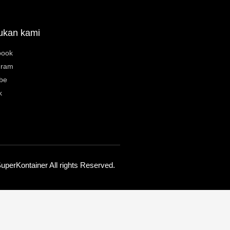
ukan kami
book
gram
be
k
uperKontainer All rights Reserved.