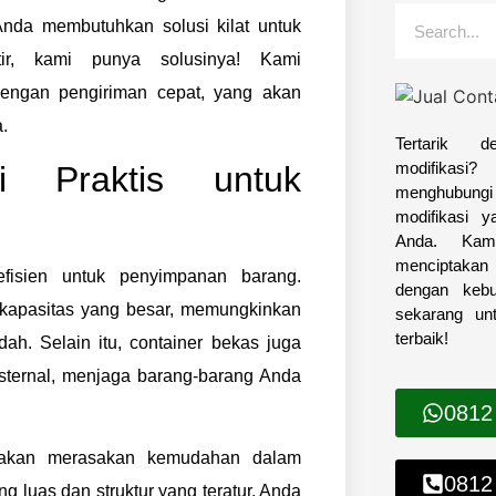
nda membutuhkan solusi kilat untuk
ir, kami punya solusinya! Kami
ngan pengiriman cepat, yang akan
.
Tertarik d
modifikas
i Praktis untuk
menghubungi 
modifikasi 
Anda. Kam
menciptakan
fisien untuk penyimpanan barang.
dengan keb
kapasitas yang besar, memungkinkan
sekarang un
terbaik!
. Selain itu, container bekas juga
sternal, menjaga barang-barang Anda
0812
 akan merasakan kemudahan dalam
0812
luas dan struktur yang teratur, Anda