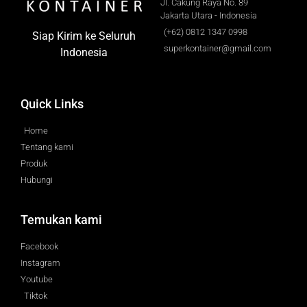
Jl. Cakung Raya No. 89
Jakarta Utara - Indonesia
(+62) 0812 1347 0998
Siap Kirim ke Seluruh
superkontainer@gmail.com
Indonesia
Quick Links
Home
Tentang kami
Produk
Hubungi
Temukan kami
Facebook
Instagram
Youtube
Tiktok