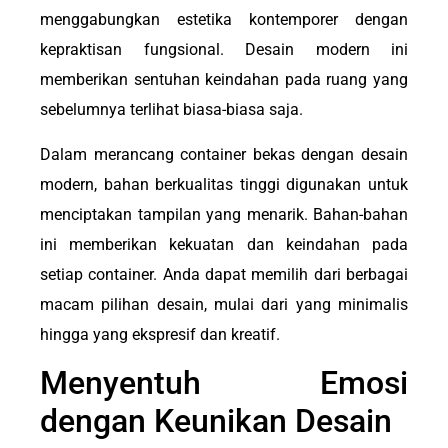
menggabungkan estetika kontemporer dengan
kepraktisan fungsional. Desain modern ini
memberikan sentuhan keindahan pada ruang yang
sebelumnya terlihat biasa-biasa saja.
Dalam merancang container bekas dengan desain
modern, bahan berkualitas tinggi digunakan untuk
menciptakan tampilan yang menarik. Bahan-bahan
ini memberikan kekuatan dan keindahan pada
setiap container. Anda dapat memilih dari berbagai
macam pilihan desain, mulai dari yang minimalis
hingga yang ekspresif dan kreatif.
Menyentuh Emosi
dengan Keunikan Desain