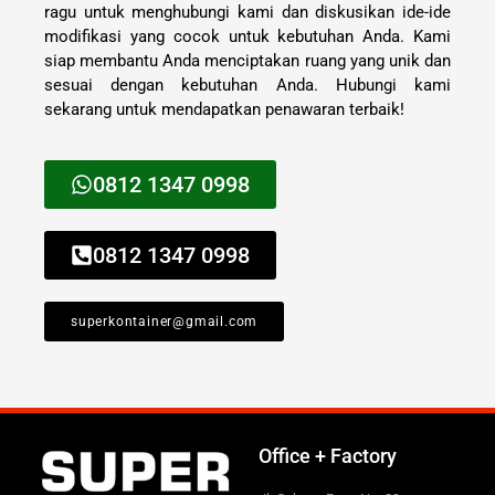
ragu untuk menghubungi kami dan diskusikan ide-ide
modifikasi yang cocok untuk kebutuhan Anda. Kami
siap membantu Anda menciptakan ruang yang unik dan
sesuai dengan kebutuhan Anda. Hubungi kami
sekarang untuk mendapatkan penawaran terbaik!
0812 1347 0998
0812 1347 0998
superkontainer@gmail.com
Office + Factory