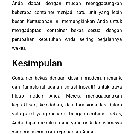
Anda dapat dengan mudah menggabungkan
beberapa container menjadi satu unit yang lebih
besar. Kemudahan ini memungkinkan Anda untuk
mengadaptasi container bekas sesuai dengan
perubahan kebutuhan Anda seiring berjalannya
waktu.
Kesimpulan
Container bekas dengan desain modern, menarik,
dan fungsional adalah solusi inovatif untuk gaya
hidup modern Anda. Mereka menggabungkan
kepraktisan, keindahan, dan fungsionalitas dalam
satu paket yang menarik. Dengan container bekas,
Anda dapat memiliki ruang yang unik dan istimewa
yang mencerminkan kepribadian Anda.